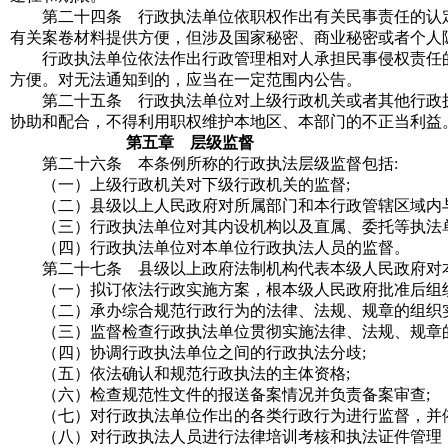
第二十四条 行政执法单位依职权作出有关民事责任的认定
有关案卷材料提供方便，但涉及国家秘密、商业秘密或者个人
行政执法单位依法作出行政管理相对人承担民事侵权责任的
方便。对无法通知到的，应当在一定范围内公告。
第二十五条 行政执法单位对上级行政机关或者其他行政执
协助和配合，不得利用职权维护本地区、本部门的不正当利益
第五章 层级监督
第二十六条 本条例所称的行政执法层级监督包括
:
（一）上级行政机关对下级行政机关的监督
;
（二）县级以上人民政府对所属部门和本行政管辖区域内与
（三）行政执法单位对其内设机构以及直属、委托等执法
（四）行政执法单位对本单位行政执法人员的监督。
第二十七条 县级以上政府法制机构代表本级人民政府对本
（一）拟订依法行政实施方案，根本级人民政府批准后组
（二）承办综合规范行政行为的法律、法规、规章的组织实
（三）监督检查行政执法单位贯彻实施法律、法规、规章的
（四）协调行政执法单位之间的行政执法分歧
;
（五）依法确认和规范行政执法的主体资格
;
（六）检查规范性文件的报送备案情况并负责备案审查
;
（七）对行政执法单位作出的各类行政行为进行监督，并
（八）对行政执法人员进行法律培训考核和执法证件管理，