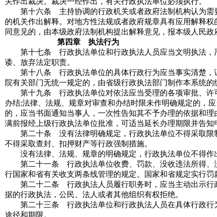
关作出裁决。裁决一经作出，有关行政执法单位必须执行。
第十六条 主持协调的行政机关或者政府法制机构认为需要
的机关作出解释。对地方性法规或者政府规章具有应用解释权
同意见的，由本级政府法制机构提出解释意见，报本级人民政
第四章 执法行为
第十七条 行政执法单位和行政执法人员应当文明执法，严
诿、放弃法定职责。
第十八条 行政执法单位的具体行政行为应当事实清楚，证
院有关部门无统一规定的，由省级行政执法部门制作本系统的
第十九条 行政执法单位对依法应当受理的各项审批、许可
办结;法律、法规、规章对审查和办结时限未作明确规定的，
的，应当书面通知当事人，一次性告知其不予办理的依据和理由
满前报经上级行政执法单位批准，可适当延长办理期限并告知
第二十条 没有法律明确规定，行政执法单位不得采取限制
不得采取查封、扣押财产等行政强制措施。
没有法律、法规、规章的明确规定，行政执法单位不得作
第二十一条 行政执法单位收费、罚款、没收违法所得、没
行国家和省有关收支两条线管理的规定。国家和省规定实行罚
第二十二条 行政执法人员履行职务时，应当主动出示行政
据的行政执法，公民、法人或者其他组织有权拒绝。
第二十三条 行政执法单位和行政执法人员在具体行政行为
途径和期限。