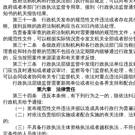
政府法制机构和行政执法部门执行前款规定，可以向有关单
政府或者本部门行政执法监督专用章。接到《行政执法监督通
知书的机关报告结果。
第三十一条 行政机关发布的规范性文件违法或者存在其他
映。接到反映的政府法制机构应当在30日内依法处理。
负责备案审查的政府法制机构对需要撤销的规范性文件，在
的规范性文件，可以根据实际情况责令发文机关全部或者部分
第三十二条 各级政府法制机构和各行政执法部门应当根据
理查处和转办督察的范围不包括在法定期限内能够通过行政复
的，应当按照案件来源渠道和有关要求反馈。
第三十三条 行政执法层级监督中发现行政执法单位违反财
门应当及时通知或者建议审计、监察等专门监督机关处理，有
可以会同或者协同有关专门监督机关，依法对重点违法问题组
行政执法层级监督需要新闻单位或者社会各界支持和配合的
第六章 法律责任
第三十四条 违反本条例，有下列行为之一的，除依法纠正
行政机关给予通报
:
（一）发布规范性文件违法并据以造成具体行政行为普遍
（二）对依法负责组织实施或者配合实施的有关法律、法规
的
;
（三）不具备行政执法主体资格执法或者越权执法，不符合
定条件的人员执法的
;