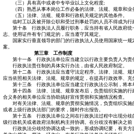
（三）具有高中或者中专毕业以上文化程度
;
（四）熟悉从事本岗位工作必备的法律、法规、规章和业务
（五）法律、法规、规章和行政机关规定的其他条件。
临时工以及被开除公职和受过刑事处罚的人员不得成为行
第十条 行政执法人员履行职务，应当持有省人民政府统一
志、使用证件有专门规定的，应当遵守其规定。
国家实行垂直领导的部门的行政执法人员使用国家统一规定
案。
第三章 工作制度
第十一条 行政执法单位应当建立以行政主要负责人为责
行政执法责任制的具体实行办法，由省人民政府制定。
第十二条 行政执法应当遵守法定程序。法律、法规、规章
应当依照相关法律、法规、规章的规定，在提高行政效率、充
第十三条 行政执法单位应当建立行政执法公示制，将本单
第十四条 法律、法规、规章发布后，负责组织实施的行政
合义务的相关单位应当协助搞好宣传贯彻和实施情况检查。
对有关法律、法规、规章的贯彻实施情况，负责组织实施的
或者上级行政执法部门的要求，随时作出报告。
第十五条 行政执法单位之间在行政执法过程中出现分歧的
级行政机关或者政府法制机构主持协调。在分歧没有解决之前
行政执法分歧经协调达成一致的，形成协调纪要，有关方面