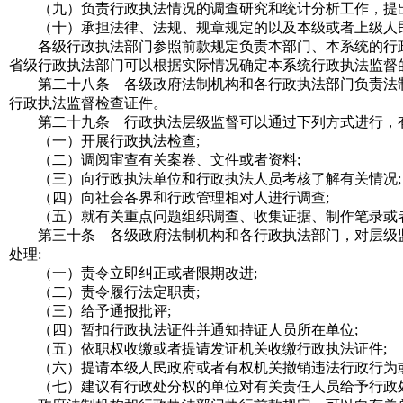
（九）负责行政执法情况的调查研究和统计分析工作，提
（十）承担法律、法规、规章规定的以及本级或者上级人民
各级行政执法部门参照前款规定负责本部门、本系统的行政
省级行政执法部门可以根据实际情况确定本系统行政执法监督
第二十八条 各级政府法制机构和各行政执法部门负责法制
行政执法监督检查证件。
第二十九条 行政执法层级监督可以通过下列方式进行，有
（一）开展行政执法检查
;
（二）调阅审查有关案卷、文件或者资料
;
（三）向行政执法单位和行政执法人员考核了解有关情况
;
（四）向社会各界和行政管理相对人进行调查
;
（五）就有关重点问题组织调查、收集证据、制作笔录或
第三十条 各级政府法制机构和各行政执法部门，对层级监
处理
:
（一）责令立即纠正或者限期改进
;
（二）责令履行法定职责
;
（三）给予通报批评
;
（四）暂扣行政执法证件并通知持证人员所在单位
;
（五）依职权收缴或者提请发证机关收缴行政执法证件
;
（六）提请本级人民政府或者有权机关撤销违法行政行为
（七）建议有行政处分权的单位对有关责任人员给予行政