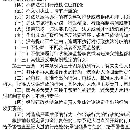
（四）不依法使用行政执法证件的
;
（五）不文明执法，情节严重的
;
（六）对依法应当办理的有关事项拖延或者拒绝办理，损害
（七）违法实施行政处罚、行政征收、行政强制措施或者
（八）滥用职权，违法要求公民、法人或者其他组织履行义
（九）作出具体行政行为违反法定程序，或者不依法告知当
（十）没有提出正当理由，逾期不执行对行政执法分歧的裁
（十一）不协助、不配合或者不接受监督的;
（十二）不依法履行行政执法监督职责或者违法实施监督检
（十三）其他违反本条例规定的行为。
第三十五条 对本条例第三十四条所列行为，有关责任人员
（一）具体承办人直接作出的行为，该承办人承担全部责任
（二）经审核、批准作出的行为，审核人、批准人承担主要
核人、批准人失误造成的行为，具体承办人承担主要责任，审
（三）因有关负责人直接干预所作的行为，该负责人承担全
过抵制意见的，不承担责任;
（四）经过行政执法单位负责人集体讨论决定作出的行为，
次要责任;
（五）对造成严重后果的行为，作出该行为的行政执法单位
根据前款规定承担全部责任的，给予记大过直至开除的行政处
给予警告直至记大过的行政处分;承担领导责任的，给予警告