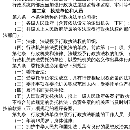
行政系统内部应当加强行政执法层级监督和监察、审计等
第二章 执法单位和人员
第六条 本条例所称的行政执法单位包括
:
（一）各级人民政府（含其依法设立的派出机关，下同）
;
（二）县级以上人民政府所属的依法取得行政执法权的部门
法部门）
;
（三）法律、法规授予行政执法权的组织
;
（四）行政机关依法委托执法的单位。前款第（一）项、第
第七条 行政机关和法律、法规授予行政执法权的组织，有
行政机关依法委托的单位，以委托机关的名义作出具体行政
第八条 委托执法必须遵守下列规定
:
（一）委托合法
;
（二）受委托单位依法成立，具有行使相应职权必备的法
（三）委托事项在委托机关职权范围以内，受委托单位严格
（四）履行书面委托手续
;
（五）人民政府委托执法，报上一级人民政府备案;行政执
不符合前款规定的委托执法，负责备案的机关应当及时纠正
按前款第（五）项规定的程序备案。
第九条 行政执法单位中履行行政执法职能的工作人员，是
（一）年满18周岁，身体健康
;
（二）拥护中华人民共和国宪法，具有良好的思想政治素