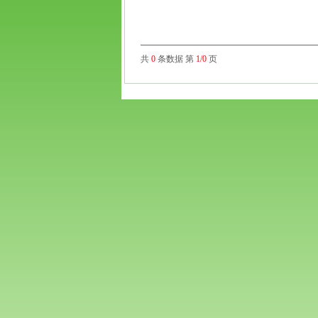
共
0
条数据 第
1/0
页