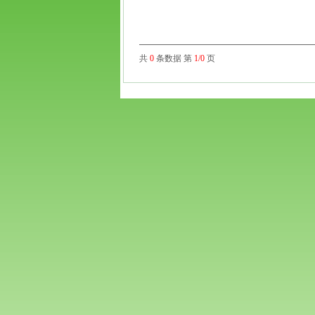
共
0
条数据 第
1/0
页